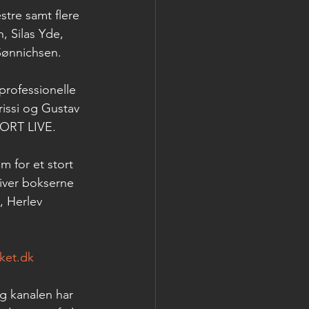
tre samt flere 
, Silas Yde, 
Sønnichsen.
professionelle 
issi og Gustav 
PORT LIVE.
m for et stort 
iver bokserne 
, Herlev 
ket.dk
g kanalen har 