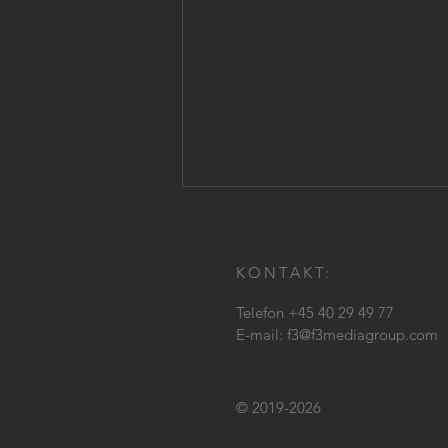
KONTAKT:
Telefon +45 40 29 49 77
E-mail:
f3@f3mediagroup.com
SPORT LIVE viser Dina
Thorslunds firedobbelte VM-
© 2019-2026
boksebrag fra USA