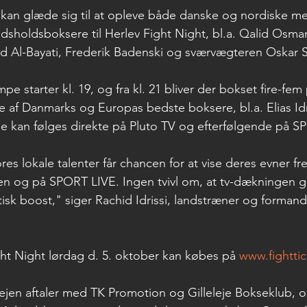
an glæde sig til at opleve både danske og nordiske mes
dsholdsboksere til Herlev Fight Night, bl.a. Qalid Osman
d Al-Bayati, Frederik Badenski og sværvægteren Oskar 
e starter kl. 19, og fra kl. 21 bliver der bokset fire-fem 
af Danmarks og Europas bedste boksere, bl.a. Elias Idr
e kan følges direkte på Pluto TV og efterfølgende på S
ores lokale talenter får chancen for at vise deres evner fre
en og på SPORT LIVE. Ingen tvivl om, at tv-dækningen g
tisk boost," siger Rachid Idrissi, landstræner og formand
Fight Night lørdag d. 5. oktober kan købes på 
www.fighttic
ejen aftaler med TK Promotion og Gilleleje Bokseklub, o