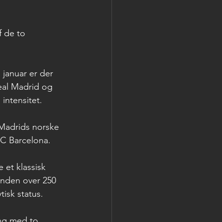
 de to 
januar er der 
eal Madrid og 
intensitet.
 Madrids norske 
FC Barcelona.
 et klassisk 
nden over 250 
isk status.
ing med to 