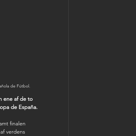
añola de Fútbol.
 ene af de to 
rcopa de España.
amt finalen 
af verdens 