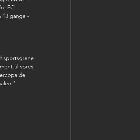
fra FC 
n 13 gange - 
af sportsgrene 
ent til vores 
percopa de 
nalen."