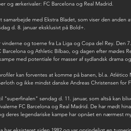
er og ærkerivaler: FC Barcelona og Real Madrid.
 et samarbejde med Ekstra Bladet, som viser den anden af
dag d. 8. januar eksklusivt på Bold+.
 vinderne og toerne fra La Liga og Copa del Rey. Den 7. 
C Barcelona og Athletic Bilbao, og dagen efter mødes R
 kampe med potentiale for masser af sydlandsk drama og 
profiler kan forventes at komme på banen, bl.a. Atlético
Sørloth og ikke mindst danske Andreas Christensen for 
il "superfinalen" søndag d. 11. januar, som altså kan blive
valerne FC Barcelona og Real Madrid. De har mødt hina
 og deres legendariske kampe har opnået en nærmest myt
har eksisteret siden 1982 og var oprindeligt en turner