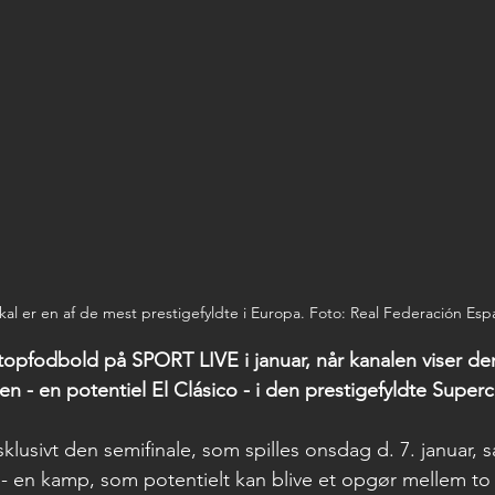
l er en af de mest prestigefyldte i Europa. Foto: Real Federación Esp
opfodbold på SPORT LIVE i januar, når kanalen viser den
len - en potentiel El Clásico - i den prestigefyldte Supe
lusivt den semifinale, som spilles onsdag d. 7. januar, s
 - en kamp, som potentielt kan blive et opgør mellem to 