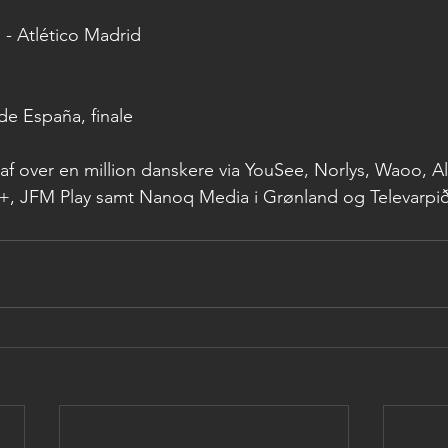
 - Atlético Madrid
de España, finale
f over en million danskere via YouSee, Norlys, Waoo, All
d+, JFM Play samt Nanoq Media i Grønland og Televarpi