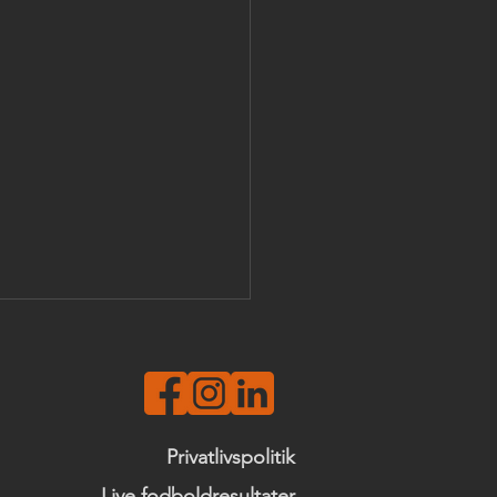
Privatlivspolitik
Live fodboldresultater