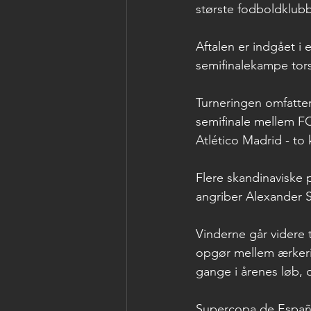
største fodboldklubb
Aftalen er indgået i
semifinalekampe tors
Turneringen omfatter
semifinale mellem F
Atlético Madrid - to
Flere skandinaviske 
angriber Alexander 
Vinderne går videre t
opgør mellem ærkeri
gange i årenes løb,
Supercopa de España 