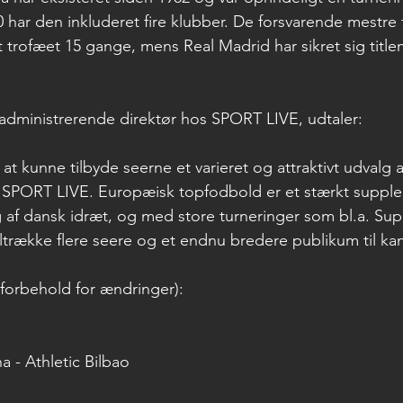
 har den inkluderet fire klubber. De forsvarende mestre 
 trofæet 15 gange, mens Real Madrid har sikret sig title
administrerende direktør hos SPORT LIVE, udtaler:
s at kunne tilbyde seerne et varieret og attraktivt udvalg 
SPORT LIVE. Europæisk topfodbold er et stærkt supplem
af dansk idræt, og med store turneringer som bl.a. Su
iltrække flere seere og et endnu bredere publikum til ka
orbehold for ændringer):
a - Athletic Bilbao