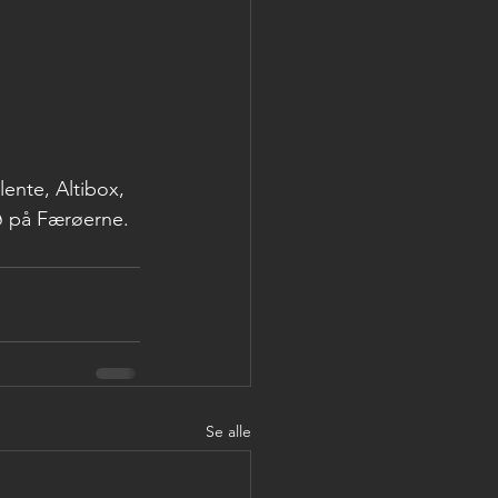
ente, Altibox, 
ð på Færøerne.
Se alle