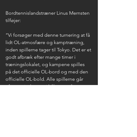
Bordtennislandstræner Linus Mernsten 
tilføjer:
”Vi forsøger med denne turnering at få 
lidt OL-atmosfære og kamptræning, 
inden spillerne tager til Tokyo. Det er et 
godt afbræk efter mange timer i 
træningslokalet, og kampene spilles 
på det officielle OL-bord og med den 
officielle OL-bold. Alle spillerne går 
efter at vinde, og vi håber, at så mange 
tilskuere som muligt vil være med til at 
sende Jonathan Groth og de tre andre 
OL-deltagere godt afsted.”
”Vi glæder os til at sende mere 
bordtennis til vores seere. Bordtennis 