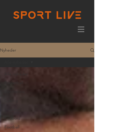
Nyheder
Alle nyheder
Alle nyheder
Basketball
Bordtennis
Cykling
Floorball
Fodbold
Football