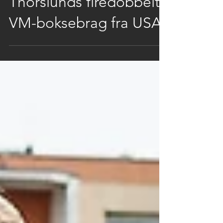
SPORT LIVE viser Dina
Thorslunds firedobbelte
VM-boksebrag fra USA