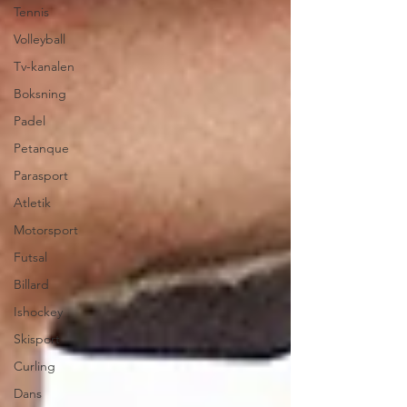
Tennis
Volleyball
Tv-kanalen
Boksning
Padel
Petanque
Parasport
Atletik
Motorsport
Futsal
Billard
Ishockey
Skisport
Curling
Dans