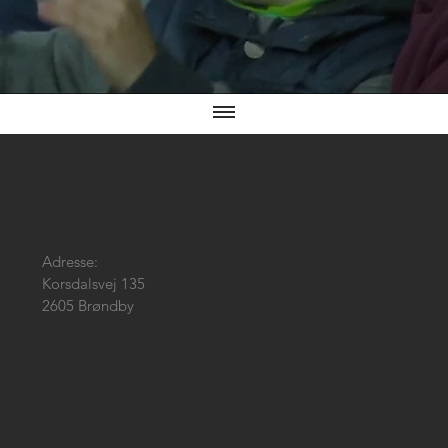
Adresse:
Korsdalsvej 135
2605 Brøndby