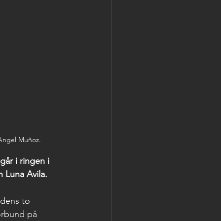
 Angel Muñoz.
år i ringen i 
 Luna Avila.
rdens to 
orbund på 