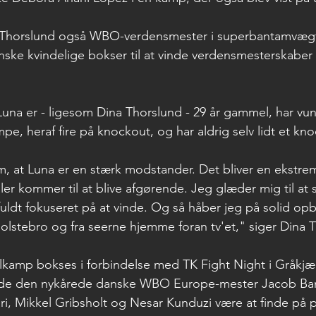
a Thorslund også WBO-verdensmester i superbantamvæg
nske kvindelige bokser til at vinde verdensmesterskaber i
una er - ligesom Dina Thorslund - 29 år gammel, har vund
pe, heraf fire på knockout, og har aldrig selv lidt et kn
om, at Luna er en stærk modstander. Det bliver en ekstre
er kommer til at blive afgørende. Jeg glæder mig til at 
fuldt fokuseret på at vinde. Og så håber jeg på solid opb
Holstebro og fra seerne hjemme foran tv'et," siger Dina 
lkamp bokses i forbindelse med TK Fight Night i Gråkjæ
de den nykårede danske WBO Europe-mester Jacob Ban
ari, Mikkel Gribsholt og Nesar Kunduzi være at finde på