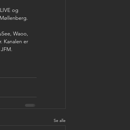
 LIVE og 
 Møllenberg.
ouSee, Waoo, 
. Kanalen er 
n JFM.
Se alle