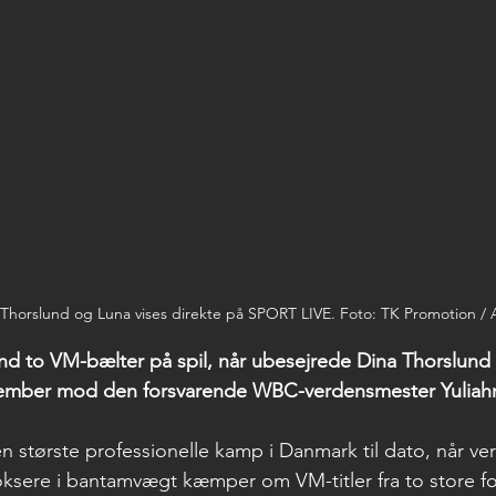
horslund og Luna vises direkte på SPORT LIVE. Foto: TK Promotion /
nd to VM-bælter på spil, når ubesejrede Dina Thorslund g
tember mod den forsvarende WBC-verdensmester Yuliahn
en største professionelle kamp i Danmark til dato, når ve
oksere i bantamvægt kæmper om VM-titler fra to store f