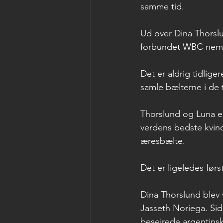
samme tid.
Ud over Dina Thorsl
forbundet WBC nemlig 
Det er aldrig tidlig
samle bælterne i de 
Thorslund og Luna e
verdens bedste kvin
æresbælte.
Det er ligeledes før
Dina Thorslund blev 
Jasseth Noriega. Side
besejrede argentins