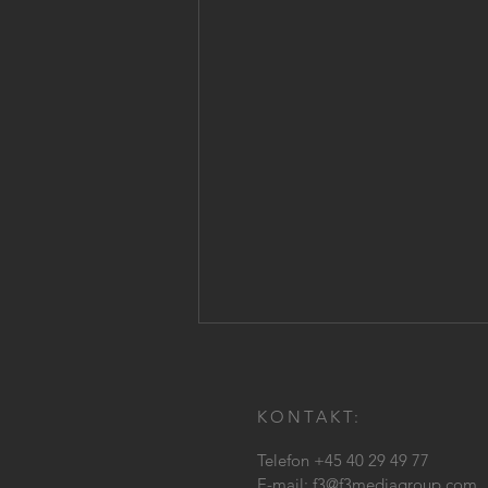
KONTAKT:
Telefon +45 40 29 49 77
E-mail:
f3@f3mediagroup.com