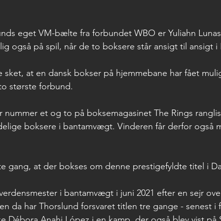
unds eget VM-bælte fra forbundet WBO er Yuliahn Lunas
også på spil, når de to boksere står ansigt til ansigt i
ere sket, at en dansk bokser på hjemmebane har fået muli
to største forbund.
r nummer et og to på boksemagasinet The Rings ranglis
delige boksere i bantamvægt. Vinderen får derfor også 
ste gang, at der bokses om denne prestigefyldte titel i 
verdensmester i bantamvægt i juni 2021 efter en sejr ov
n da har Thorslund forsvaret titlen tre gange - senest i 
ke Débora Anahi López i en kamp, der også blev vist på