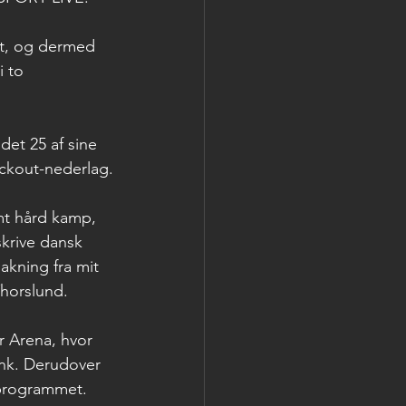
t, og dermed 
 to 
et 25 af sine 
ockout-nederlag.
mt hård kamp, 
skrive dansk 
akning fra mit 
Thorslund.
r Arena, hvor 
k. Derudover 
 programmet.