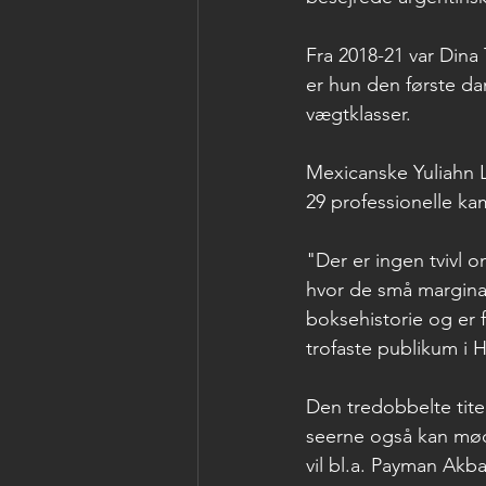
Fra 2018-21 var Din
er hun den første da
vægtklasser.
Mexicanske Yuliahn L
29 professionelle kam
"Der er ingen tvivl 
hvor de små marginal
boksehistorie og er 
trofaste publikum i 
Den tredobbelte tite
seerne også kan mø
vil bl.a. Payman Akb