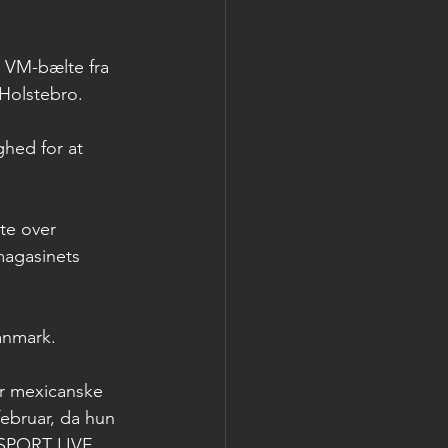
 VM-bælte fra 
 Holstebro. 
ghed for at 
te over 
magasinets 
Danmark.
er mexicanske 
februar, da hun 
 SPORT LIVE.