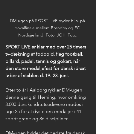
DM-ugen på SPORT LIVE byder bl.a. på 
pokalfinale mellem Brøndby og FC 
Nordsjælland. Foto: JOH_Foto.
SPORT LIVE er klar med over 25 timers 
tv-dækning af fodbold, flag football, 
billard, padel, tennis og gokart, når 
den store medaljefest for dansk idræt 
løber af stablen d. 19.-23. juni.
Efter to år i Aalborg rykker DM-ugen 
denne gang til Herning, hvor omkring 
3.000 danske idrætsudøvere mødes i 
uge 25 for at dyste om medaljer i 41 
sportsgrene og 86 discipliner.
DM-ugen hylder det bedste fra dansk 