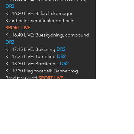
DR2
Kl. 16.20 LIVE: Billard, skomager: 
Kvartfinaler, semifinaler og finale 
SPORT LIVE
Kl. 16.40 LIVE: Bueskydning, compound 
DR2
Kl. 17.15 LIVE: Boksning 
DR2
Kl. 17.35 LIVE: Tumbling 
DR2
Kl. 18.30 LIVE: Bordtennis 
DR2
Kl. 19.30 Flag football: Dannebrog 
Bowl (forskudt) 
SPORT LIVE
Kl. 19.30 LIVE: Dart (para/k/m) 
DRTV
Kl. 20.30 LIVE: Dart (para/k/m) 
DR2
SØNDAG D. 23. JUNI
Kl. 09.00 LIVE: Padel: Finaler 
SPORT LIVE
Kl. 12.00 LIVE: Karting: Rotax-finaler 
SPORT LIVE