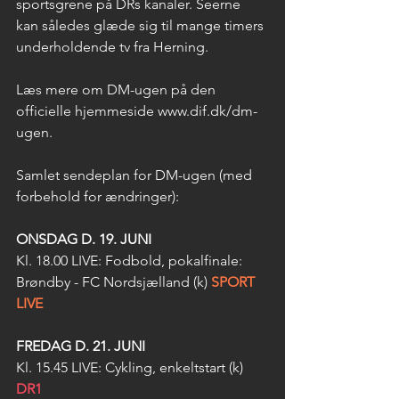
sportsgrene på DRs kanaler. Seerne 
kan således glæde sig til mange timers 
underholdende tv fra Herning.
Læs mere om DM-ugen på den 
officielle hjemmeside 
www.dif.dk/dm-
ugen
.
Samlet sendeplan for DM-ugen (med 
forbehold for ændringer):
ONSDAG D. 19. JUNI
Kl. 18.00 LIVE: Fodbold, pokalfinale: 
Brøndby - FC Nordsjælland (k) 
SPORT 
LIVE
FREDAG D. 21. JUNI
Kl. 15.45 LIVE: Cykling,
 enkeltstart
 (k) 
DR1