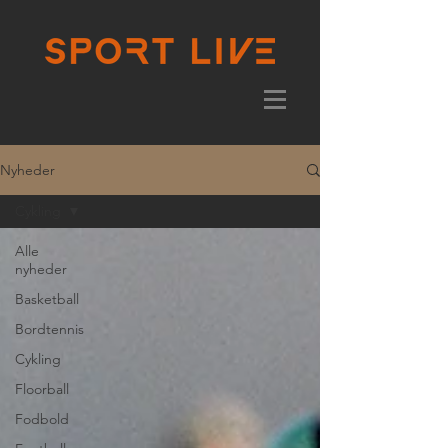
Nyheder
Cykling
Alle
nyheder
Basketball
Bordtennis
Cykling
Floorball
Fodbold