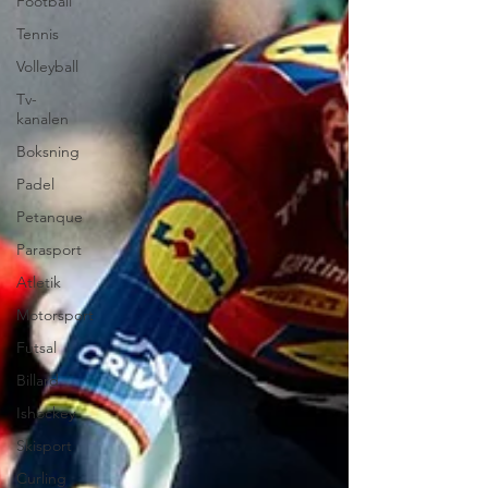
Football
Tennis
Volleyball
Tv-
kanalen
Boksning
Padel
Petanque
Parasport
Atletik
Motorsport
Futsal
Billard
Ishockey
Skisport
Curling